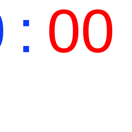
0
:
00