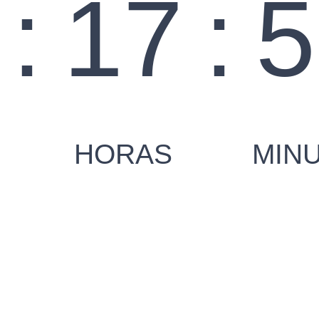
8
:
17
:
5
HORAS
MIN