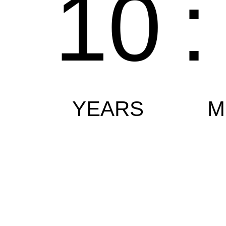
10
:
YEARS
M