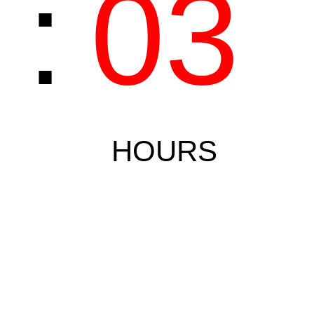
6
:
03
HOURS